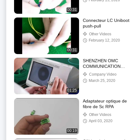
February 13, 2020
00:31
Connecteur LC Uniboot
push-pull
Other Videos
February 12, 2020
00:31
SHENZHEN OMC
COMMUNICATION
CO.LIMITÉE
Company Video
March 25, 2020
01:25
Adaptateur optique de
fibre de Sc RPA
Other Videos
April 03, 2020
00:19