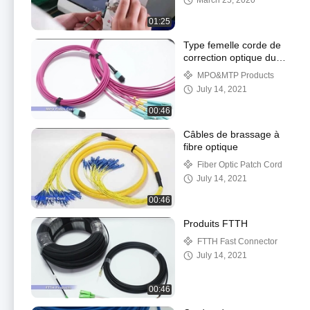
March 25, 2020
01:25
Type femelle corde de
correction optique du
câble MPO de bouclage
MPO&MTP Products
de fibre de mode multi
July 14, 2021
d'OM4
00:46
Câbles de brassage à
fibre optique
Fiber Optic Patch Cord
July 14, 2021
00:46
Produits FTTH
FTTH Fast Connector
July 14, 2021
00:46