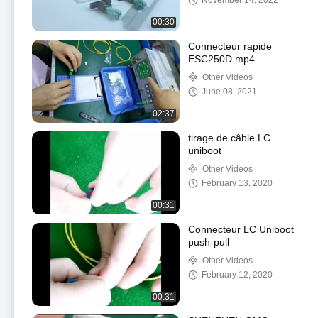
November 14, 2022
00:30
Connecteur rapide
ESC250D.mp4
Other Videos
June 08, 2021
02:37
tirage de câble LC
uniboot
Other Videos
February 13, 2020
00:31
Connecteur LC Uniboot
push-pull
Other Videos
February 12, 2020
00:31