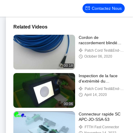
Contactez Nous
Related Videos
Cordon de
raccordement blindé
duplex ST-ST SM
Patch Cord Test&End-
Face Inspection
October 06, 2020
00:18
Inspection de la face
d'extrémité du
connecteur FC UPC SM
Patch Cord Test&End-
Face Inspection
April 14, 2020
00:06
Connecteur rapide SC
APC-JO-SSA-53
FTTH Fast Connector