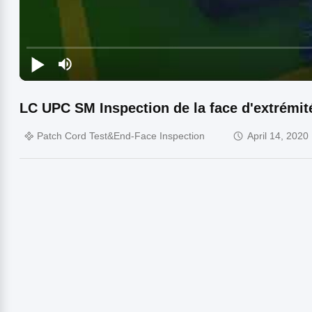
LC UPC SM Inspection de la face d'extrémit
Patch Cord Test&End-Face Inspection
April 14, 2020