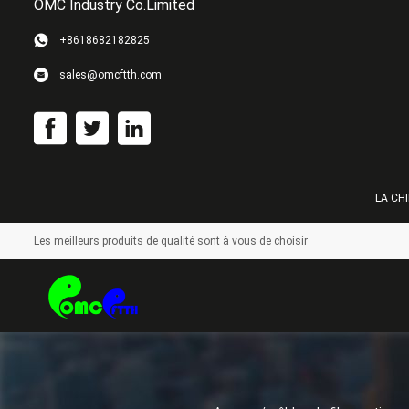
OMC Industry Co.Limited
+8618682182825
sales@omcftth.com
LA CHI
Les meilleurs produits de qualité sont à vous de choisir