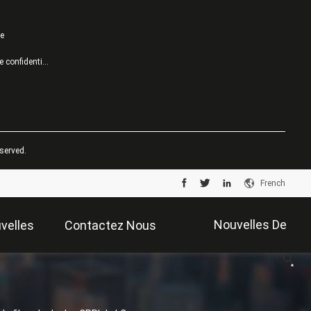
te
Politique de confidentialité
served.
French
Nouvelles De
velles
Contactez Nous
Société