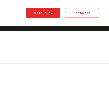
Meilleur Prix
Contactez
llimètre LC à la
Type polonais
PC/UPC
tique de LC DX
Perte de retour
RPA ≥60dB ; PC ≥30dB
Diamètre de câble
7.0mm
Longueur d'onde
1310/1550nm