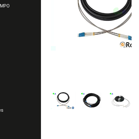
 MPO
es