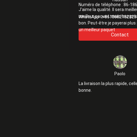
Numéro de téléphone :
86-18
J'aime la qualité. Il sera meille
meilleur paquet. mais leur prix
WhatsApp :
+8618682182825
bon. Peut-être je payerai plus
un meilleur paquet
Contact
Paolo
La livraison la plus rapide, cell
bonne.