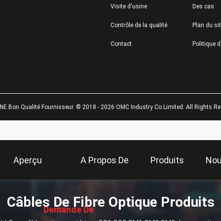
Visite d'usine
Des cas
Contrôle de la qualité
Plan du si
Contact
NE Bon Qualité Fournisseur. © 2018 - 2026 OMC Industry Co.Limited. All Rights Re
Aperçu
A Propos De
Produits
Nou
描
Câbles De Fibre Optique Produits
Nous
述
Demande De