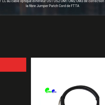
/
LC au câble optique extérieur OS1 OS2 OM1 OM2 OM3 de correction d
la fibre Jumper Patch Cord de FTTA
Soumission
LC au câble optique exté
du duplex CPRI de LC pou