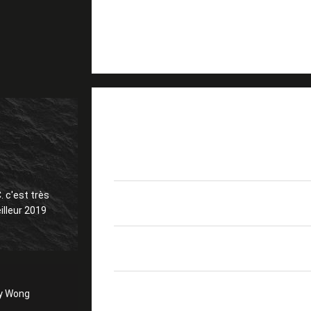
DÉTAILS SUR LE PRODUIT
SM extérieur de CPRI mi
Produits
corde de correction op
 c'est très
Perte par insertion
≤0.3dB
meilleur 2019
Compte de fibre
Duplex
ly Wong
Veste de câble
LSZH