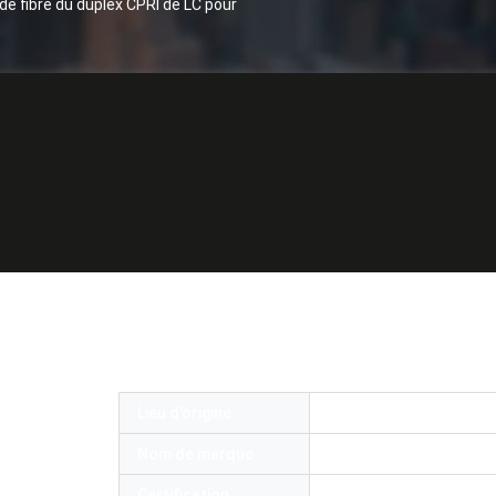
e fibre du duplex CPRI de LC pour
rieur OS1 OS2 OM1 OM2 OM3 de correction
r la fibre Jumper Patch Cord de FTTA
Lieu d'origine
La Chine
Nom de marque
OEM or OMC
Certification
ROHS and ISO