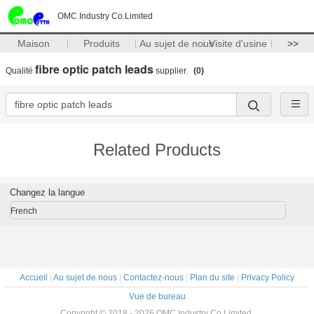
OMC Industry Co.Limited
Maison
Produits
Au sujet de nous
Visite d'usine
>>
fibre optic patch leads
Qualité
supplier.
(0)
Related Products
Changez la langue
French
Accueil
|
Au sujet de nous
|
Contactez-nous
|
Plan du site
|
Privacy Policy
Vue de bureau
Copyright © 2018 - 2026 OMC Industry Co.Limited.